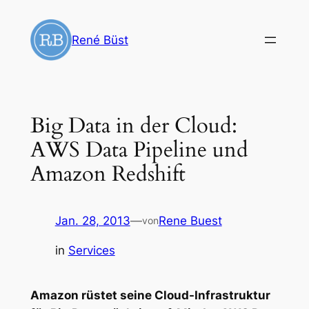
Zum
Inhalt
René Büst
springen
Big Data in der Cloud:
AWS Data Pipeline und
Amazon Redshift
Jan. 28, 2013
—
Rene Buest
von
in
Services
Amazon rüstet seine Cloud-Infrastruktur