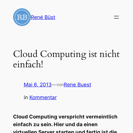
Zum
Inhalt
René Büst
springen
Cloud Computing ist nicht
einfach!
Mai 6, 2013
—
Rene Buest
von
in
Kommentar
Cloud Computing verspricht vermeintlich
einfach zu sein. Hier und da einen
virtuellen Server starten und fertig ist die