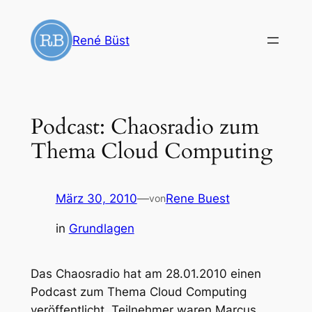
Zum
Inhalt
René Büst
springen
Podcast: Chaosradio zum
Thema Cloud Computing
März 30, 2010
—
Rene Buest
von
in
Grundlagen
Das Chaosradio hat am 28.01.2010 einen
Podcast zum Thema Cloud Computing
veröffentlicht. Teilnehmer waren Marcus