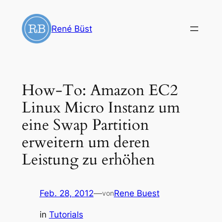
Zum
Inhalt
René Büst
springen
How-To: Amazon EC2
Linux Micro Instanz um
eine Swap Partition
erweitern um deren
Leistung zu erhöhen
Feb. 28, 2012
—
Rene Buest
von
in
Tutorials