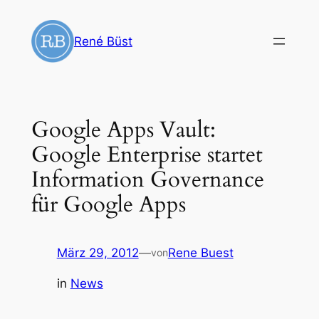
Zum
Inhalt
René Büst
springen
Google Apps Vault:
Google Enterprise startet
Information Governance
für Google Apps
März 29, 2012
—
Rene Buest
von
in
News