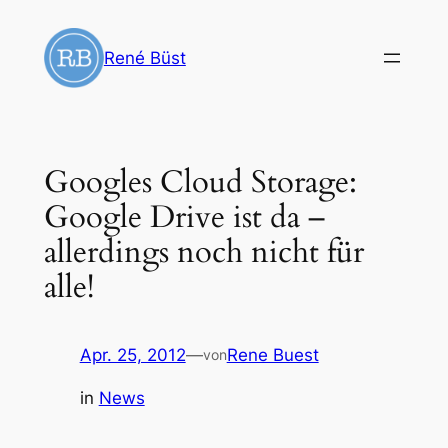
Zum
Inhalt
René Büst
springen
Googles Cloud Storage:
Google Drive ist da –
allerdings noch nicht für
alle!
Apr. 25, 2012
—
Rene Buest
von
in
News