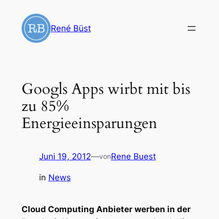
Zum
Inhalt
René Büst
springen
Googls Apps wirbt mit bis
zu 85%
Energieeinsparungen
Juni 19, 2012
—
Rene Buest
von
in
News
Cloud Computing Anbieter werben in der