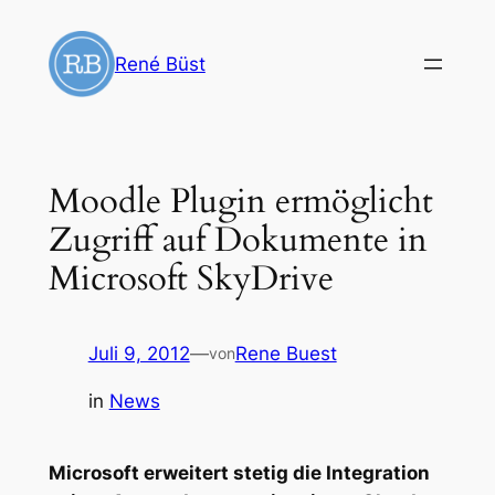
Zum
Inhalt
René Büst
springen
Moodle Plugin ermöglicht
Zugriff auf Dokumente in
Microsoft SkyDrive
Juli 9, 2012
—
Rene Buest
von
in
News
Microsoft erweitert stetig die Integration