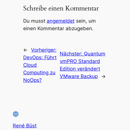
Schreibe einen Kommentar
Du musst
angemeldet
sein, um
einen Kommentar abzugeben.
←
Vorheriger:
Nächster:
Quantum
DevOps: Führt
vmPRO Standard
Cloud
Edition verändert
Computing zu
VMware Backup
→
NoOps?
René Büst