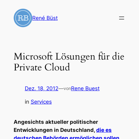
Zum
Inhalt
René Büst
springen
Microsoft Lösungen für die
Private Cloud
Dez. 18, 2012
—
Rene Buest
von
in
Services
Angesichts aktueller politischer
Entwicklungen in Deutschland,
die es
deutschen Behörden ermöglichen sollen,