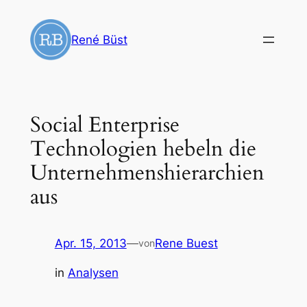
Zum
Inhalt
René Büst
springen
Social Enterprise
Technologien hebeln die
Unternehmenshierarchien
aus
Apr. 15, 2013
—
Rene Buest
von
in
Analysen