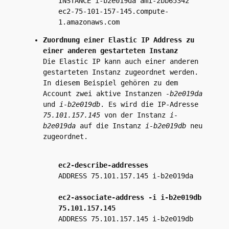
INSTANCE i-b2e019da ami-2bb65342
ec2-75-101-157-145.compute-
1.amazonaws.com
Zuordnung einer Elastic IP Address zu
einer anderen gestarteten Instanz
Die Elastic IP kann auch einer anderen
gestarteten Instanz zugeordnet werden.
In diesem Beispiel gehören zu dem
Account zwei aktive Instanzen
-b2e019da
und
i-b2e019db
. Es wird die IP-Adresse
75.101.157.145
von der Instanz
i-
b2e019da
auf die Instanz
i-b2e019db
neu
zugeordnet.
ec2-describe-addresses
ADDRESS 75.101.157.145 i-b2e019da
ec2-associate-address -i i-b2e019db
75.101.157.145
ADDRESS 75.101.157.145 i-b2e019db