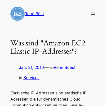
Zum
Inhalt
René Büst
springen
Was sind "Amazon EC2
Elastic IP-Addresses"?
Jan. 21, 2010
—
Rene Buest
von
in
Services
Elastische IP-Adressen sind statische IP-
Adressen die für dynamisches Cloud
Computing entwickelt wurden. Eine IP-