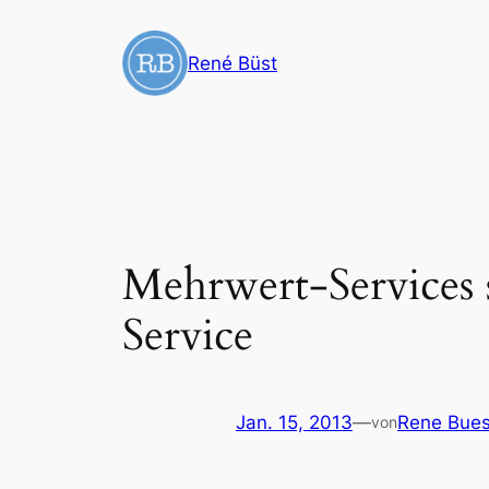
Zum
Inhalt
René Büst
springen
Mehrwert-Services s
Service
Jan. 15, 2013
—
Rene Bues
von