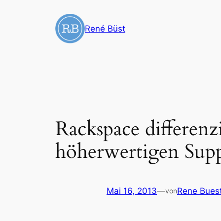
Zum
Inhalt
René Büst
springen
Rackspace differenz
höherwertigen Sup
Mai 16, 2013
—
Rene Bues
von