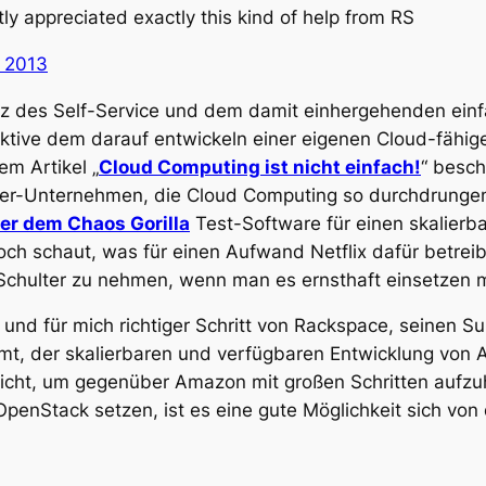
tly appreciated exactly this kind of help from RS
i 2013
otz des Self-Service und dem damit einhergehenden ein
pektive dem darauf entwickeln einer eigenen Cloud-fähig
em Artikel „
Cloud Computing ist nicht einfach!
“ besch
zer-Unternehmen, die Cloud Computing so durchdrungen h
r dem Chaos Gorilla
Test-Software für einen skalierb
h schaut, was für einen Aufwand Netflix dafür betreib
e Schulter zu nehmen, wenn man es ernsthaft einsetzen 
r und für mich richtiger Schritt von Rackspace, seinen 
t, der skalierbaren und verfügbaren Entwicklung von A
eicht, um gegenüber Amazon mit großen Schritten aufzu
 OpenStack setzen, ist es eine gute Möglichkeit sich vo