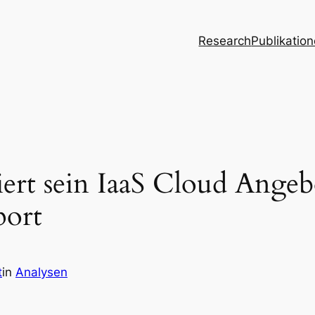
Research
Publikatio
iert sein IaaS Cloud Ange
port
t
in
Analysen