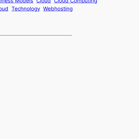
iness Models
Cloud
Cloud Computing
loud
Technology
Webhosting