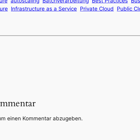
ure
autoscaling
Batchverarbeitung
Best Practices
Bus
ture
Infrastructure as a Service
Private Cloud
Public C
ommentar
um einen Kommentar abzugeben.