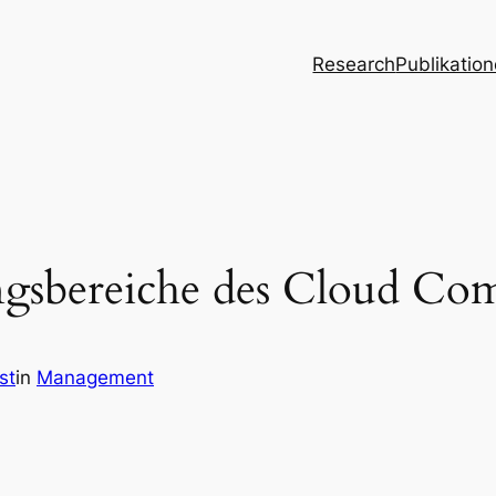
Research
Publikatio
gsbereiche des Cloud Co
st
in
Management