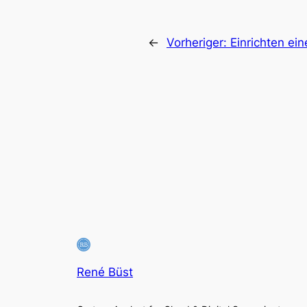
←
Vorheriger:
Einrichten ei
René Büst