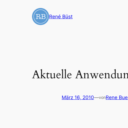
Zum
Inhalt
René Büst
springen
Aktuelle Anwendun
März 16, 2010
—
Rene Bue
von