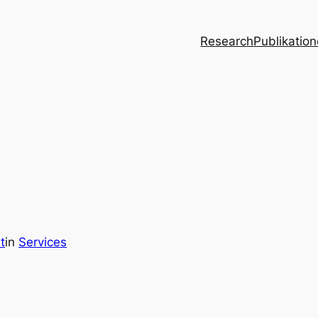
Research
Publikatio
t
in
Services