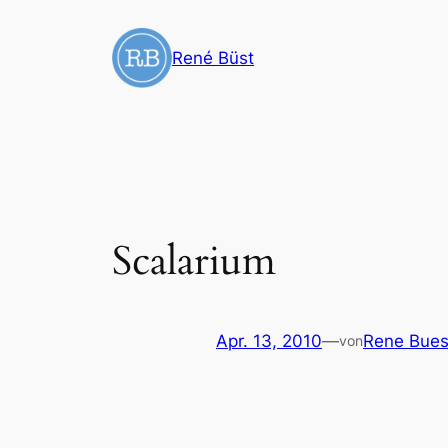
Zum
Inhalt
René Büst
springen
Scalarium
Apr. 13, 2010
—
Rene Bues
von