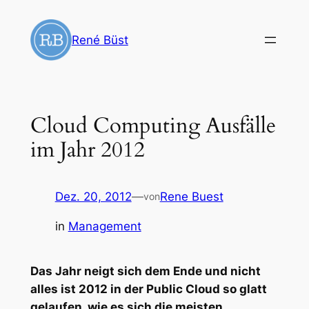
Zum
Inhalt
René Büst
springen
Cloud Computing Ausfälle
im Jahr 2012
Dez. 20, 2012
—
Rene Buest
von
in
Management
Das Jahr neigt sich dem Ende und nicht
alles ist 2012 in der Public Cloud so glatt
gelaufen, wie es sich die meisten